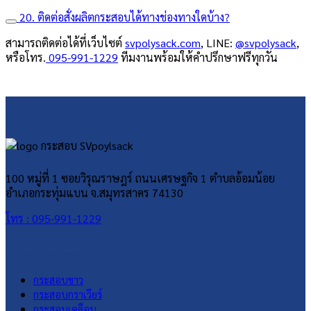
20. ติดต่อสั่งผลิตกระสอบได้ทางช่องทางใดบ้าง?
สามารถติดต่อได้ที่เว็บไซต์
svpolysack.com
, LINE:
@svpolysack
,
หรือโทร.
095-991-1229
ทีมงานพร้อมให้คำปรึกษาฟรีทุกวัน
100 หมู่ที่ 1 ซอยวิรุณราษฎร์ ถนนเศรษฐกิจ 1 ตำบลอ้อมน้อย
อำเภอกระทุ่มแบน จ.สมุทรสาคร 74130
โทร : 095-991-1229
กระสอบพลาสติก
กระสอบขาว
กระสอบกราเวียร์
กระสอบเคลือบ