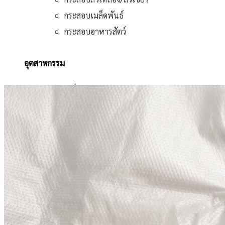
กระสอบเมล็ดพันธ์
กระสอบอาหารสัตว์
อุตสาหกรรม
กระสอบปูน
กระสอบดิน
กระสอบทราย
กระสอบปุ๋ย
กระสอบแป้ง
กระสอบน้ำแข็ง
กระสอบน้ำตาล
ประเภทการผลิต