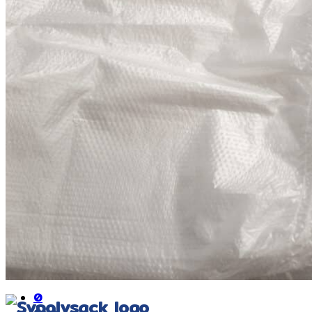
กระสอบกราเวียร์
กระสอบเคลือบ
กระสอบพิมเสีย
สี / ขนาด
กระสอบสีขาว
กระสอบสีน้ำตาล
กระสอบใหญ่
กระสอบจัมโบ้
เกี่ยวกับเรา
ติดต่อเรา
สาระน่ารู้
FAQ
0