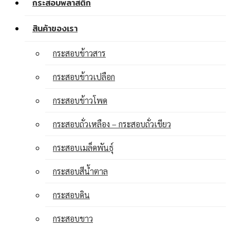
กระสอบพลาสติก
สินค้าของเรา
กระสอบข้าวสาร
กระสอบข้าวเปลือก
กระสอบข้าวโพด
กระสอบถั่วเหลือง – กระสอบถั่วเขียว
กระสอบเมล็ดพันธุ์
กระสอบสีน้ำตาล
กระสอบดิน
กระสอบขาว