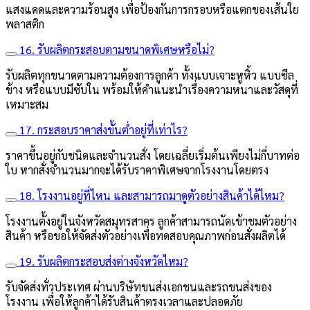
แสงแดดและความร้อนสูง เพื่อป้องกันการกรอบหรือแตกของเส้นใย
พลาสติก
16. รับผลิตกระสอบตามขนาดพิเศษหรือไม่?
รับผลิตทุกขนาดตามความต้องการลูกค้า ทั้งแบบเจาะหูหิ้ว แบบซีล
ข้าง หรือแบบมีซับใน พร้อมให้คำแนะนำเรื่องความหนาและวัสดุที่
เหมาะสม
17. กระสอบราคาส่งขั้นต่ำอยู่ที่เท่าไร?
ราคาขึ้นอยู่กับชนิดและจำนวนสั่ง โดยเฉลี่ยเริ่มต้นเพียงไม่กี่บาทต่อ
ใบ หากสั่งจำนวนมากจะได้รับราคาพิเศษจากโรงงานโดยตรง
18. โรงงานอยู่ที่ไหน และสามารถมาดูตัวอย่างสินค้าได้ไหม?
โรงงานตั้งอยู่ในจังหวัดสมุทรสาคร ลูกค้าสามารถนัดเข้าชมตัวอย่าง
สินค้า หรือขอให้จัดส่งตัวอย่างเพื่อทดสอบคุณภาพก่อนสั่งผลิตได้
19. รับผลิตกระสอบส่งต่างจังหวัดไหม?
รับจัดส่งทั่วประเทศ ผ่านบริษัทขนส่งเอกชนและรถขนส่งของ
โรงงาน เพื่อให้ลูกค้าได้รับสินค้าตรงเวลาและปลอดภัย