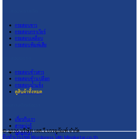
กระสอบพลาสติก
กระสอบขาว
กระสอบกราเวียร์
กระสอบเคลือบ
กระสอบพิมพ์เสีย
กระสอบบรรจุ
กระสอบข้าวสาร
กระสอบข้าวเปลือก
กระสอบน้ำแข็ง
ดูสินค้าทั้งหมด
ช่องทางติดต่อเรา
เกี่ยวกับเรา
สาระน่ารู้
© 2026 บริษัท เอส.วี.บรรจุภัณฑ์ จำกัด
ติดต่อเรา
รับทำเว็บไซต์ Wordpress โดย Mingketar.co.th