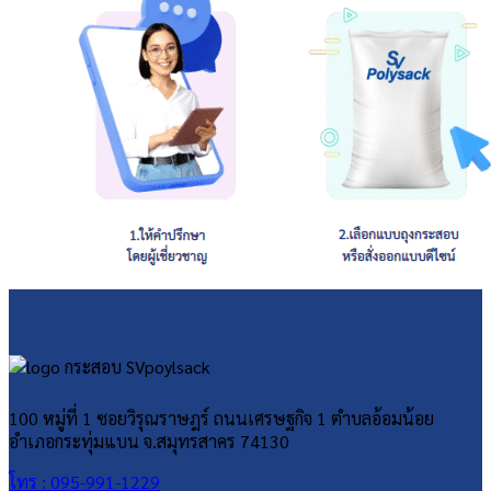
100 หมู่ที่ 1 ซอยวิรุณราษฎร์ ถนนเศรษฐกิจ 1 ตำบลอ้อมน้อย
อำเภอกระทุ่มแบน จ.สมุทรสาคร 74130
โทร : 095-991-1229