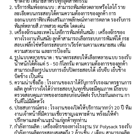
ขาดง่าย เหมาะสำหรับทุกอุตสาหกรรม
บริการพิมพ์ออกแบบ : สามารถพิมพ์ลวดลายหรือโลโก้ ราย
ละเอียดบนกระสอบได้ตามความต้องการของลูกค้า การ
ออกแบบกราฟิกเพื่อเสริมภาพลักษณ์ทางการตลาด รองรับการ
พิมพ์หลายสี ภาพสวย คมชัด โดดเด่น
เครื่องจักรและเทคโนโลยีการพิมพ์ทันสมัย : เครื่องจักรของ
ทางโรงงานทันสมัย ลูกค้าสามารถเลือกระบบการพิมพ์ได้ กระ
สอบเฟล็กโซ่หรือกระสอบกราเวียร์ตามความเหมาะสม เพิ่ม
ความสวยงาม และการป้องกัน
รูปแบบหลายขนาด : ขนาดกระสอบให้เลือกหลายแบบ รองรับ
น้ำหนักได้ตั้งแต่ 5 - 50 กิโลกรัม ตามความต้องการของลูกค้า
สามารถเลือกรูปแบบการเย็บปิดกระสอบได้ เย็บจีบ เย็บข้าง
บิดข้าง เป็นต้น
ความน่าเชื่อถือ : โรงงานของเราได้รับการรับรองมาตรฐานการ
ผลิต ลูกค้าวางใจได้ว่ากระสอบปูนทุกชิ้นจะมีคุณภาพ มีระบบ
ตรวจสอบคุณภาพของกระสอบก่อนจัดส่ง รับประกันผลงาน กา
รันตีไม่มีผิดหวัง
ประสบการณ์ตรง : โรงงานของเปิดให้บริการมากกว่า 20 ปี ทีม
งานเจ้าหน้าที่มีความเชี่ยวชาญเฉพาะด้าน พร้อมให้คำ
ปรึกษาและคำแนะนำแก่ลูกค้าทุกท่าน
กำลังการผลิต : เครื่องจักรของทางโรงงาน SV Polysack รองรับ
กำลังการผลิตกระสอบสูงสุดถึง 2 ล้านชิ้น / เดือน สามารถผลิต