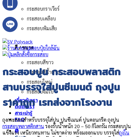
กระสอบกราเวียร์
กระสอบเคลือบ
กระสอบพิมเสีย
สี / ขนาด
กระสอบสีขาว
กระสอบปูน กระสอบพลาสติก
กระสอบสีน้ำตาล
กระสอบใหญ่
สานบรรจุใส่ปูนซีเมนต์ ถุงปูน
กระสอบจัมโบ้
ราคาถูก เรทส่งจากโรงงาน
เกี่ยวกับเรา
ติดต่อเรา
สาระน่ารู้
FAQ
ถุงกระสอบสำหรับบรรจุใส่ปูน ปูนซีเมนต์ ปูนคอนกรีต ถุงปูน
กระสอบพลาสติกสาน
รองรับน้ำหนัก 20 – 50 กิโลกรัม กระสอบปูน
0
แข็งแรง เหนียวทนทาน ไม่ขาดง่าย พร้อมออกแบบ บรรจุใส่
ถุงใน