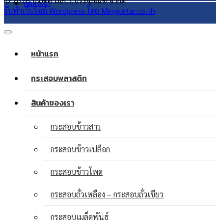
© 2026 บริษัท เอส.วี.บรรจุภัณฑ์ จำกัด
ติดต่อเรา
รับทำเว็บไซต์ Wordpress โดย Mingketar.co.th
หน้าแรก
กระสอบพลาสติก
สินค้าของเรา
กระสอบข้าวสาร
กระสอบข้าวเปลือก
กระสอบข้าวโพด
กระสอบถั่วเหลือง – กระสอบถั่วเขียว
กระสอบเมล็ดพันธุ์