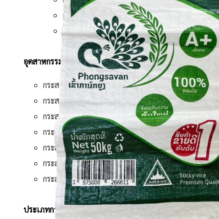
กระสอบเมล็ดพันธ์
กระสอบอาหารสัตว์
อุตสาหกรรม
กระสอบปูน
กระสอบดิน
กระสอบทราย
กระสอบปุ๋ย
กระสอบแป้ง
กระสอบน้ำแข็ง
กระสอบน้ำตาล
ประเภทการผลิต