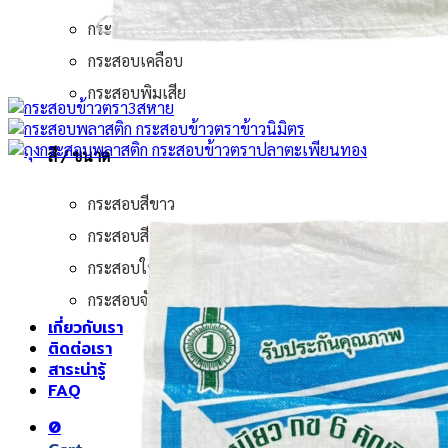
กระสอบกราเวียร์
กระสอบเคลือบ
กระสอบพิมเสีย
สี / ขนาด
กระสอบสีขาว
กระสอบสีน้ำตาล
กระสอบใหญ่
กระสอบจัมโบ้
เกี่ยวกับเรา
ติดต่อเรา
สาระน่ารู้
FAQ
0