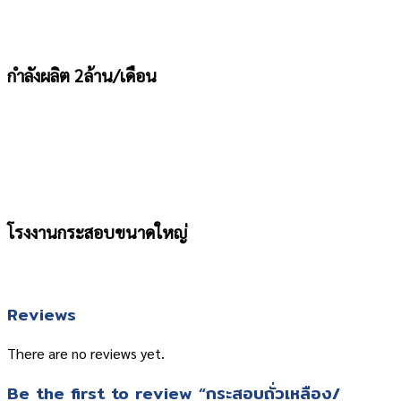
กำลังผลิต 2ล้าน/เดือน
โรงงานกระสอบขนาดใหญ่
Reviews
There are no reviews yet.
Be the first to review “กระสอบถั่วเหลือง/