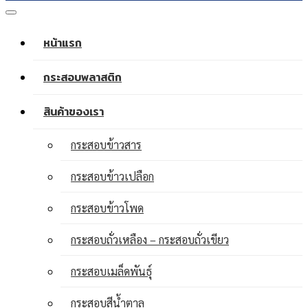
หน้าแรก
กระสอบพลาสติก
สินค้าของเรา
กระสอบข้าวสาร
กระสอบข้าวเปลือก
กระสอบข้าวโพด
กระสอบถั่วเหลือง – กระสอบถั่วเขียว
กระสอบเมล็ดพันธุ์
กระสอบสีน้ำตาล