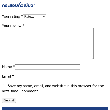
กระสอบถั่วเขียว”
Your rating
*
Your review
*
Name
*
Email
*
Save my name, email, and website in this browser for the
next time I comment.