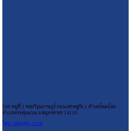
100 หมู่ที่ 1 ซอยวิรุณราษฎร์ ถนนเศรษฐกิจ 1 ตำบลอ้อมน้อย
อำเภอกระทุ่มแบน จ.สมุทรสาคร 74130
โทร : 095-991-1229