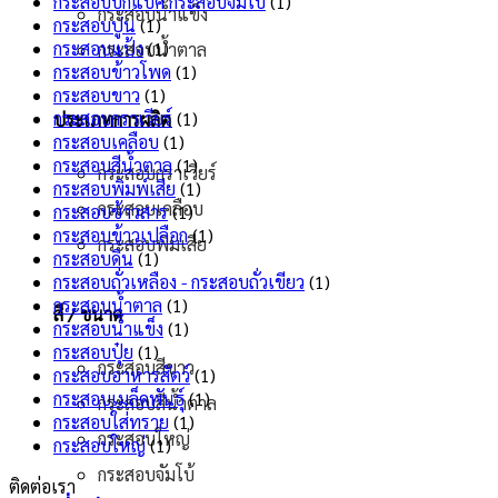
กระสอบบิ๊กแบ็ค กระสอบจัมโบ้
(1)
กระสอบน้ำแข็ง
กระสอบปูน
(1)
กระสอบแป้ง
(1)
กระสอบน้ำตาล
กระสอบข้าวโพด
(1)
กระสอบขาว
(1)
กระสอบกราเวียร์
(1)
ประเภทการผลิต
กระสอบเคลือบ
(1)
กระสอบสีน้ำตาล
(1)
กระสอบกราเวียร์
กระสอบพิมพ์เสีย
(1)
กระสอบเคลือบ
กระสอบข้าวสาร
(1)
กระสอบข้าวเปลือก
(1)
กระสอบพิมเสีย
กระสอบดิน
(1)
กระสอบถั่วเหลือง - กระสอบถั่วเขียว
(1)
กระสอบน้ำตาล
(1)
สี / ขนาด
กระสอบน้ำแข็ง
(1)
กระสอบปุ๋ย
(1)
กระสอบสีขาว
กระสอบอาหารสัตว์
(1)
กระสอบเมล็ดพันธุ์
(1)
กระสอบสีน้ำตาล
กระสอบใส่ทราย
(1)
กระสอบใหญ่
กระสอบใหญ่
(1)
กระสอบจัมโบ้
ติดต่อเรา