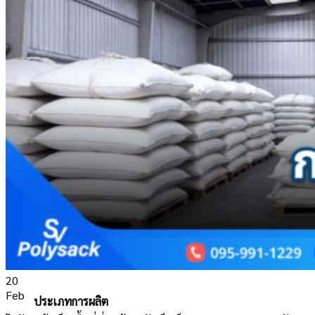
กระสอบเมล็ดพันธ์
กระสอบอาหารสัตว์
อุตสาหกรรม
กระสอบปูน
กระสอบดิน
กระสอบทราย
กระสอบปุ๋ย
กระสอบแป้ง
กระสอบน้ำแข็ง
กระสอบน้ำตาล
20
Feb
ประเภทการผลิต