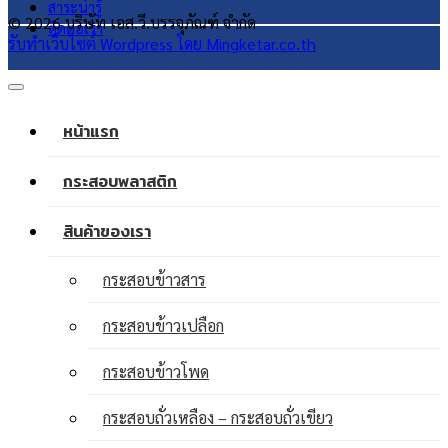
สาระน่ารู้
© 2026 บริษัท เอส.วี.บรรจุภัณฑ์ จำกัด
ติดต่อเรา
รับทำเว็บไซต์ Wordpress โดย Mingketar.co.th
หน้าแรก
กระสอบพลาสติก
สินค้าของเรา
กระสอบข้าวสาร
กระสอบข้าวเปลือก
กระสอบข้าวโพด
กระสอบถั่วเหลือง – กระสอบถั่วเขียว