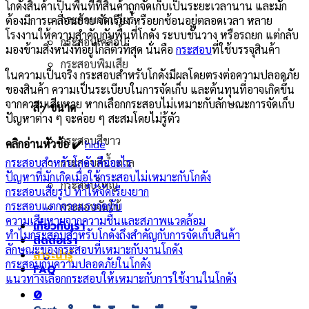
โกดังสินค้าเป็นพื้นที่ที่สินค้าถูกจัดเก็บเป็นระยะเวลานาน และมัก
กระสอบกราเวียร์
ต้องมีการเคลื่อนย้าย จัดเรียง หรือยกซ้อนอยู่ตลอดเวลา หลาย
โรงงานให้ความสำคัญกับพื้นที่โกดัง ระบบชั้นวาง หรือรถยก แต่กลับ
กระสอบเคลือบ
มองข้ามสิ่งหนึ่งที่อยู่ใกล้ตัวที่สุด นั่นคือ
กระสอบ
ที่ใช้บรรจุสินค้า
กระสอบพิมเสีย
ในความเป็นจริง กระสอบสำหรับโกดังมีผลโดยตรงต่อความปลอดภัย
ของสินค้า ความเป็นระเบียบในการจัดเก็บ และต้นทุนที่อาจเกิดขึ้น
จากความเสียหาย หากเลือกกระสอบไม่เหมาะกับลักษณะการจัดเก็บ
สี / ขนาด
ปัญหาต่าง ๆ จะค่อย ๆ สะสมโดยไม่รู้ตัว
กระสอบสีขาว
คลิกอ่านหัวข้อ ✔️
hide
กระสอบสำหรับโกดัง คืออะไร
กระสอบสีน้ำตาล
ปัญหาที่มักเกิดเมื่อใช้กระสอบไม่เหมาะกับโกดัง
กระสอบใหญ่
กระสอบเสียรูป ทำให้จัดเรียงยาก
กระสอบแตกจากแรงกดทับ
กระสอบจัมโบ้
ความเสียหายจากความชื้นและสภาพแวดล้อม
เกี่ยวกับเรา
ทำไมกระสอบสำหรับโกดังถึงสำคัญกับการจัดเก็บสินค้า
ติดต่อเรา
ลักษณะของกระสอบที่เหมาะกับงานโกดัง
สาระน่ารู้
กระสอบกับความปลอดภัยในโกดัง
FAQ
แนวทางเลือกกระสอบให้เหมาะกับการใช้งานในโกดัง
0