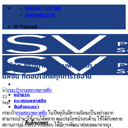
Skip
09:00 - 17:00
to
0959911229
content
SV Polysack
มารู้จัก กระเป๋ากระสอบพลาสติก เทรนด์
แฟชั่น ที่ตอบโจทย์ทุกการใช้งาน
หน้าแรก
22
กระสอบพลาสติก
Sep
สินค้าของเรา
กระเป๋า
กระสอบพลาสติก
ในปัจจุบันมีความนิยมเป็นอย่างมาก
สามารถนำมาใช้งานได้หลาก คุณประโยชน์รอบด้าน ใช้ได้กับหลาย
สินค้าเกษตร
สถานการณ์ กระเป๋ากระสอบ ได้มีการพัฒนาต่อยอดมาจากถุง