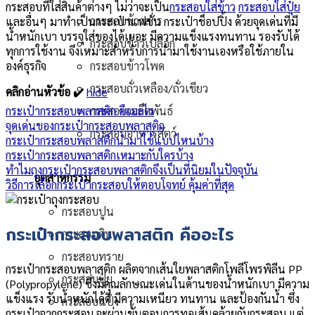
กระสอบที่ใส่สินค้าต่างๆ ไม่ว่าจะเป็น
กระสอบใส่ข้าว
กระสอบใส่ปุ๋ย
กระสอบข้าวสาร
และอื่นๆ มาทำเป็นกระเป๋าแฟชั่น กระเป๋าช็อปปิ้ง ด้วยจุดเด่นที่มี
น้ำหนักเบา บรรจุใส่ของได้เยอะ มีความแข็งแรงทนทาน รองรับได้
กระสอบข้าวเปลือก
ทุกการใช้งาน จึงเหมาะสำหรับการนำมาใช้งานเองหรือใช้ภายใน
องค์ธุรกิจ
กระสอบข้าวโพด
กระสอบถั่วเหลือง/ถั่วเขียว
คลิกอ่านหัวข้อ ✔️
hide
กระเป๋ากระสอบพลาสติก คืออะไร
กระสอบเมล็ดพันธ์
จุดเด่นของกระเป๋ากระสอบพลาสติก
กระสอบอาหารสัตว์
กระเป๋ากระสอบพลาสติกนำมาใช้แบบไหนบ้าง
กระเป๋ากระสอบพลาสติกเหมาะกับใครบ้าง
ทำไมถุงกระเป๋ากระสอบพลาสติกจึงเป็นที่นิยมในปัจจุบัน
อุตสาหกรรม
วิธีการเลือกกระเป๋ากระสอบให้ตอบโจทย์ คุ้มค่าที่สุด
กระสอบปูน
กระเป๋ากระสอบพลาสติก คืออะไร
กระสอบดิน
กระสอบทราย
กระเป๋ากระสอบพลาสติก ผลิตจากเส้นใยพลาสติกโพลีโพรพิลีน PP
กระสอบปุ๋ย
(Polypropylene) ซึ่งมีคุณลักษณะเด่นในด้านของน้ำหนักเบา มีความ
แข็งแรง รับน้ำหนักได้ดี มีความเหนียว ทนทาน และป้องกันน้ำ ซึ่ง
กระสอบแป้ง
กระเป๋าจากกระสอบ จะผ่านขั้นตอนการทอเส้นคล้ายกับกระสอบ แต่