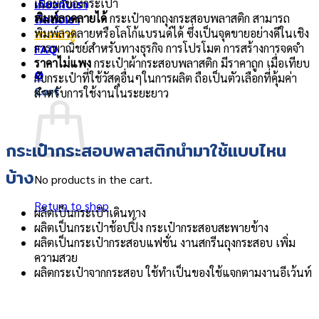
เกี่ยวกับเรา
เนื้อผิวของกระเป๋า
ติดต่อเรา
พิมพ์ลวดลายได้
กระเป๋าจากถุงกระสอบพลาสติก สามารถ
สาระน่ารู้
พิมพ์ลวดลายหรือโลโก้แบรนด์ได้ ซึ่งเป็นจุดขายอย่างดีในเชิง
FAQ
การพาณิชย์สำหรับทางธุรกิจ การโปรโมต การสร้างการจดจำ
ราคาไม่แพง
กระเป๋าผ้ากระสอบพลาสติก มีราคาถูก เมื่อเทียบ
0
กับกระเป๋าที่ใช้วัสดุอื่นๆในการผลิต ถือเป็นตัวเลือกที่คุ้มค่า
Cart
สำหรับการใช้งานในระยะยาว
กระเป๋ากระสอบพลาสติกนำมาใช้แบบไหน
บ้าง
No products in the cart.
Return to shop
ผลิตเป็นกระเป๋าเดินทาง
ผลิตเป็นกระเป๋าช้อปปิ้ง กระเป๋ากระสอบสะพายข้าง
ผลิตเป็นกระเป๋ากระสอบแฟชั่น งานสกรีนถุงกระสอบ เพิ่ม
ความสวย
ผลิตกระเป๋าจากกระสอบ ใช้ทำเป็นของใช้แจกตามงานอีเว้นท์