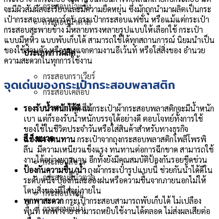
กระสอบน้ำแข็ง
จะมีผิวสัมผัสจะเรียบและมีความยืดหยุ่น ซึ่งมักถูกนำมาผลิตเป็นกระ
เป๋ากระสอบลายการ์ตูน กระเป๋ากระสอบแฟชั่น หรือแม้แต่กระเป๋า
กระสอบน้ำตาล
กระสอบสะพายข้าง มีหลายทรงหลายรูปแบบให้เลือกใช้ กระเป๋า
แบบมีหูหิ้ว แบบพับเก็บได้ สามารถใช้ได้ทุกสถานการณ์ นิยมนำเป็น
ของใช้ส่วนตัว หรือของแจกตามงานอีเว้นท์ หรือใส่สิ่งของ อำนวย
ประเภทการผลิต
ความสะดวกในทุกการใช้งาน
กระสอบกราเวียร์
จุดเด่นของกระเป๋ากระสอบพลาสติก
กระสอบเคลือบ
กระสอบพิมเสีย
รองรับน้ำหนักได้ดี
แม้กระเป๋าผ้ากระสอบพลาสติกจะมีน้ำหนัก
เบา แต่ก็รองรับน้ำหนักบรรจุได้อย่างดี ตอบโจทย์ทั้งการใช้
ของใช้ในชีวิตประจำวันหรือใส่สินค้าสำหรับทางธุรกิจ
สี / ขนาด
แข็งแรงทนทาน
กระเป๋าจากถุงกระสอบพลาสติกโพลีโพรพิ
ลีน มีความเหนียวแข็งแรง ทนทานต่อการฉีกขาด สามารถใช้
งานได้อย่างยาวนาน อีกทั้งยังมีคุณสมบัติป้องกันรอยขีดข่วน
กระสอบสีขาว
ป้องกันความชื้น/น้ำ
ถุงผ้ากระเป๋ารูปแบบนี้ ช่วยกันน้ำได้ดีใน
กระสอบสีน้ำตาล
ระดับหนึ่ง ป้องกันละอองฝนหรือความชื้นจากภายนอกไม่ให้
โดนสิ่งของที่ใส่อยู่ภายใน
กระสอบใหญ่
พกพาสะดวก
กระเป๋ากระสอบสามารถพับเก็บได้ ไม่เปลือง
กระสอบจัมโบ้
พื้นที่ พกพาง่าย สามารถหยิบใช้งานได้ตลอด ไม่ส่งผลเสียต่อ