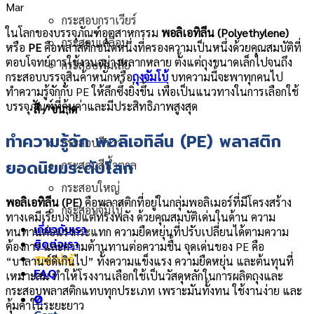
Mar
กระสอบกราเวียร์
ในโลกของบรรจุภัณฑ์อุตสาหกรรม
พอลิเอทิลีน (Polyethylene)
กระสอบเคลือบ
หรือ
PE
คือพลาสติกชนิดหนึ่งที่ครองความเป็นหนึ่งด้วยคุณสมบัติที่
ตอบโจทย์การใช้งานอย่างหลากหลาย ตั้งแต่ถุงขนาดเล็กไปจนถึง
กระสอบพิมเสีย
กระสอบบรรจุสินค้าหนักหรือ
ถุงจัมโบ้
บทความนี้จะพาทุกคนไป
ทำความรู้จักกับ PE ให้ลึกซึ้งยิ่งขึ้น เพื่อเป็นแนวทางในการเลือกใช้
บรรจุภัณฑ์ที่คุ้มค่าและมีประสิทธิภาพสูงสุด
สี / ขนาด
ทำความรู้จัก พอลิเอทิลีน (PE) พลาสติก
กระสอบสีขาว
ยอดนิยมระดับโลก
กระสอบสีน้ำตาล
กระสอบใหญ่
พอลิเอทิลีน (PE)
คือพลาสติกที่อยู่ในกลุ่มพอลิเมอร์ที่มีโครงสร้าง
กระสอบจัมโบ้
ทางเคมีเรียบง่ายแต่ทรงพลัง ด้วยคุณสมบัติเด่นในด้าน ความ
เกี่ยวกับเรา
ทนทานต่อแรงกระแทก ความยืดหยุ่นที่ปรับเปลี่ยนได้ตามความ
ติดต่อเรา
ต้องการ และความต้านทานต่อความชื้น จุดเด่นของ PE คือ
สาระน่ารู้
“บาลานซ์ดีเกินไป” ทั้งความแข็งแรง ความยืดหยุ่น และต้นทุนที่
FAQ
เหมาะสม ทำให้โรงงานเลือกใช้เป็นวัสดุหลักในการผลิตถุงและ
กระสอบพลาสติกแทบทุกประเภท เพราะมันทั้งทน ใช้งานง่าย และ
0
คุ้มค่าในระยะยาว