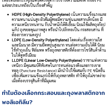
เพื่อให้เลือกบรรจุภัณฑ์ได้ตรงจุด การเข้าใจความแตกต่างของ PE
แต่ละประเภทถือเป็นเรื่องสำคัญ
HDPE (High-Density Polyethylene)
เน้นความแข็งแรงและ
ความหนาแน่นสูง ผิวสัมผัสจะมีความขุ่นและสากเล็กน้อย มี
ความเหนียวทนทาน รับน้ำหนักได้ดีเยี่ยม นิยมใช้ผลิตถุงก๊อป
แก๊ป ถุงขยะคุณภาพสูง หรือนำไปถักทอเป็น กระสอบสาน ที่
ต้องการความคงรูป
LDPE (Low-Density Polyethylene)
โดดเด่นเรื่องความใส
และนิ่มนวล มีความยืดหยุ่นสูงมาก ทนต่อความเย็นได้ดี นิยม
ใช้ทำถุงเย็น ฟิล์มหด หรือถุงพลาสติกที่ต้องการโชว์สินค้าด้าน
ในให้ดูพรีเมียม
LLDPE (Linear Low-Density Polyethylene)
ราชาแห่งความ
เหนียว มีคุณสมบัติพิเศษในการทนต่อแรงดึงและการเจาะ
ทะลุ (Puncture Resistance) มักนำไปใช้ผสมกับ PE ชนิดอื่น
เพื่อเพิ่มความแข็งแกร่งให้กับถุงพลาสติก ทำให้ถุงไม่ขาดง่าย
เมื่อต้องบรรจุสินค้าที่มีมุมคม
ทำไมต้องเลือกกระสอบและถุงพลาสติกจาก
พอลิเอทิลีน?