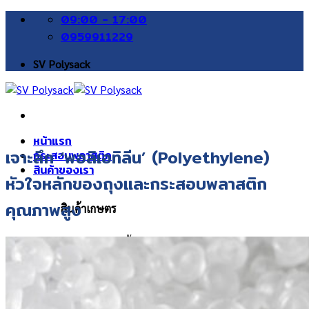
Skip
09:00 - 17:00
to
0959911229
content
SV Polysack
หน้าแรก
เจาะลึก ‘พอลิเอทิลีน’ (Polyethylene)
กระสอบพลาสติก
สินค้าของเรา
หัวใจหลักของถุงและกระสอบพลาสติก
คุณภาพสูง
สินค้าเกษตร
กระสอบข้าวสาร
กระสอบข้าวเปลือก
กระสอบข้าวโพด
กระสอบถั่วเหลือง/ถั่วเขียว