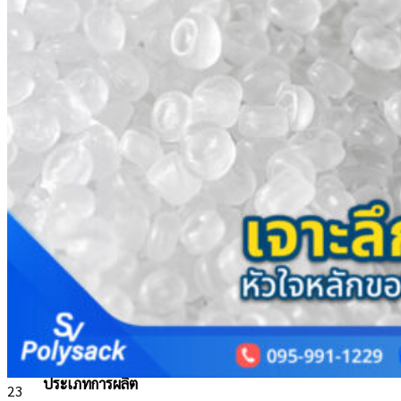
กระสอบเมล็ดพันธ์
กระสอบอาหารสัตว์
อุตสาหกรรม
กระสอบปูน
กระสอบดิน
กระสอบทราย
กระสอบปุ๋ย
กระสอบแป้ง
กระสอบน้ำแข็ง
กระสอบน้ำตาล
ประเภทการผลิต
23