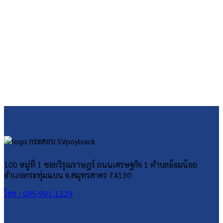
100 หมู่ที่ 1 ซอยวิรุณราษฎร์ ถนนเศรษฐกิจ 1 ตำบลอ้อมน้อย
อำเภอกระทุ่มแบน จ.สมุทรสาคร 74130
โทร : 095-991-1229
กระสอบพลาสติก