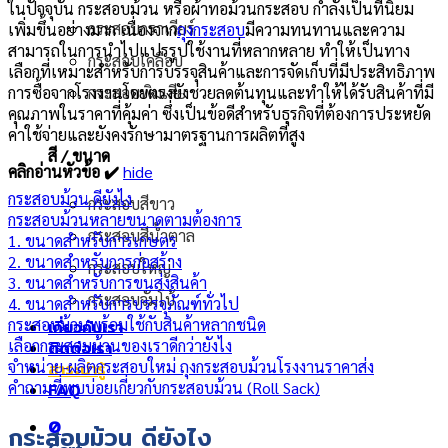
ในปัจจุบัน กระสอบม้วน หรือผ้าทอม้วนกระสอบ กำลังเป็นที่นิยม
กระสอบกราเวียร์
เพิ่มขึ้นอย่างมาก เนื่องจาก
ถุงกระสอบ
มีความทนทานและความ
สามารถในการนำไปแปรรูปใช้งานที่หลากหลาย ทำให้เป็นทาง
กระสอบเคลือบ
เลือกที่เหมาะสำหรับการบรรจุสินค้าและการจัดเก็บที่มีประสิทธิภาพ
การซื้อจากโรงงานโดยตรงยังช่วยลดต้นทุนและทำให้ได้รับสินค้าที่มี
กระสอบพิมเสีย
คุณภาพในราคาที่คุ้มค่า ซึ่งเป็นข้อดีสำหรับธุรกิจที่ต้องการประหยัด
ค่าใช้จ่ายและยังคงรักษามาตรฐานการผลิตที่สูง
สี / ขนาด
คลิกอ่านหัวข้อ ✔️
hide
กระสอบม้วน ดียังไง
กระสอบสีขาว
กระสอบม้วนหลายขนาดตามต้องการ
กระสอบสีน้ำตาล
1. ขนาดสำหรับการเกษตร
2. ขนาดสำหรับการก่อสร้าง
กระสอบใหญ่
3. ขนาดสำหรับการขนส่งสินค้า
กระสอบจัมโบ้
4. ขนาดสำหรับการบรรจุภัณฑ์ทั่วไป
กระสอบม้วนพร้อมใช้กับสินค้าหลากชนิด
เกี่ยวกับเรา
เลือกกระสอบม้วนของเราดีกว่ายังไง
ติดต่อเรา
จำหน่าย-ผลิตกระสอบใหม่ ถุงกระสอบม้วนโรงงานราคาส่ง
สาระน่ารู้
คำถามที่พบบ่อยเกี่ยวกับกระสอบม้วน (Roll Sack)
FAQ
0
กระสอบม้วน ดียังไง