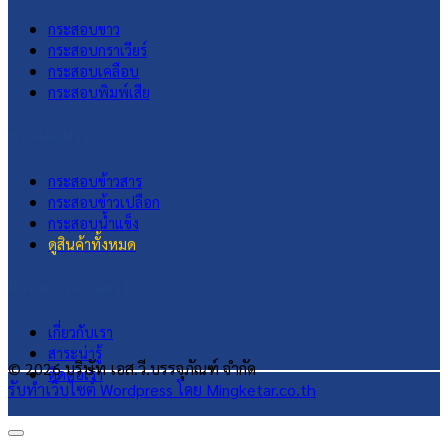
กระสอบขาว
กระสอบกราเวียร์
กระสอบเคลือบ
กระสอบพิมพ์เสีย
กระสอบบรรจุ
กระสอบข้าวสาร
กระสอบข้าวเปลือก
กระสอบน้ำแข็ง
ดูสินค้าทั้งหมด
ช่องทางติดต่อเรา
เกี่ยวกับเรา
สาระน่ารู้
© 2026 บริษัท เอส.วี.บรรจุภัณฑ์ จำกัด
ติดต่อเรา
รับทำเว็บไซต์ Wordpress โดย Mingketar.co.th