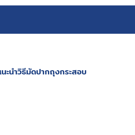
มแนะนำวิธีมัดปากถุงกระสอบ