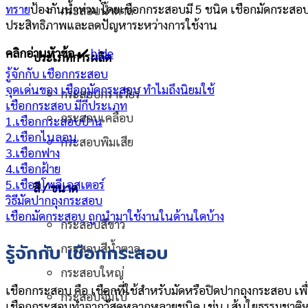
ทราย
ป้องกันน้ำท่วม โดยเชือกกระสอบมี 5 ชนิด เชือกมัดกระสอ
กระสอบน้ำตาล
ประสิทธิภาพและลดปัญหาระหว่างการใช้งาน
คลิกอ่านหัวข้อ ✔️
hide
ประเภทการผลิต
รู้จักกับ เชือกกระสอบ
จุดเด่นของ เชือกมัดกระสอบ ทำไมถึงนิยมใช้
กระสอบกราเวียร์
เชือกกระสอบ มีกี่ประเภท
กระสอบเคลือบ
1.เชือกกระสอบป่าน
2.เชือกไนลอน
กระสอบพิมเสีย
3.เชือกฟาง
4.เชือกฝ้าย
5.เชือกโพลีเอสเตอร์
สี / ขนาด
วิธีมัดปากถุงกระสอบ
เชือกมัดกระสอบ ถูกนำมาใช้งานในด้านใดบ้าง
กระสอบสีขาว
รู้จักกับ เชือกกระสอบ
กระสอบสีน้ำตาล
กระสอบใหญ่
เชือกกระสอบ คือ เชือกที่ใช้สำหรับมัดหรือปิดปากถุงกระสอบ เพื่อ
กระสอบจัมโบ้
เชือกกระสอบทำจากวัสดุหลากหลายชนิด เช่น เส้นใยธรรมชาติหรื