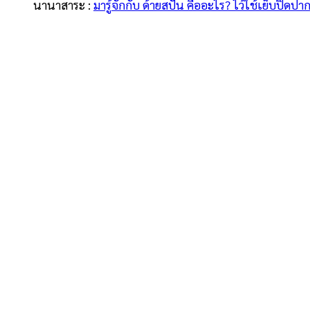
นานาสาระ :
มารู้จักกับ ด้ายสปัน คืออะไร? ไว้ใช้เย็บปิด