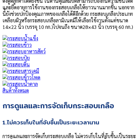
ดึงดูดลูกค้าได้ดียิ่งขึ้น ในด้านคุณสมบัติสามารถป้องกันความชื้นได้ดี
และยืดอายุการใช้งานของกระสอบเกลือให้ยาวนานมากขึ้น นอกจาก
นี้ยังช่วยปกป้องคุณภาพของเกลือได้ดีอีกด้วย กระสอบเกลือประเภท
เคลือบผิวหรือกระสอบเกลือลามิเนตมีให้เลือกใช้งานตั้งแต่ขนาด
14×22 นิ้ว (บรรจุ 10 กก.)ไปจนถีง ขนาด28×43 นิ้ว (บรรจุ 60 กก.)
สินค้าทั้งหมด
การดูแลและการจัดเก็บกระสอบเกลือ
1.ไม่ควรเก็บในที่อับชื้นเป็นระยะเวลานาน
การดูแลและการจัดเก็บกระสอบเกลือ ไม่ควรเก็บในที่อับชื้นเป็นระยะ