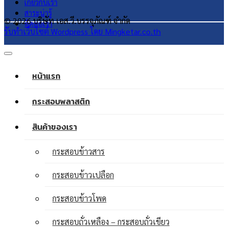
เกี่ยวกับเรา
สาระน่ารู้
© 2026 บริษัท เอส.วี.บรรจุภัณฑ์ จำกัด
ติดต่อเรา
รับทำเว็บไซต์ Wordpress โดย Mingketar.co.th
หน้าแรก
กระสอบพลาสติก
สินค้าของเรา
กระสอบข้าวสาร
กระสอบข้าวเปลือก
กระสอบข้าวโพด
กระสอบถั่วเหลือง – กระสอบถั่วเขียว