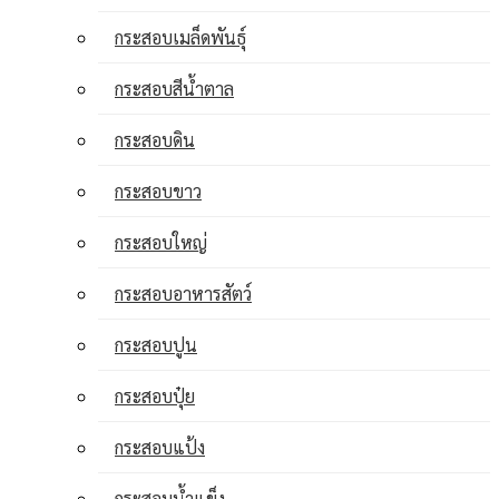
กระสอบเมล็ดพันธุ์
กระสอบสีน้ำตาล
กระสอบดิน
กระสอบขาว
กระสอบใหญ่
กระสอบอาหารสัตว์
กระสอบปูน
กระสอบปุ๋ย
กระสอบแป้ง
กระสอบน้ำแข็ง