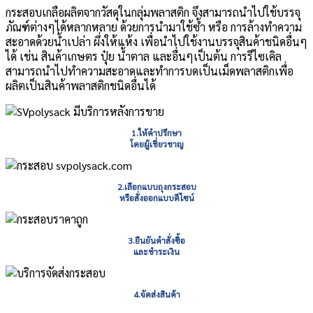
กระสอบเกลือผลิตจากวัสดุในกลุ่มพลาสติก จึงสามารถนำไปใช้บรรจุ
ภัณฑ์ต่างๆได้หลากหลาย ด้วยการนำมาใช้ซ้ำ หรือ การล้างทำความ
สะอาดด้วยน้ำเปล่า ผึ่งให้แห้ง เพื่อนำไปใช้งานบรรจุสินค้าชนิดอื่นๆ
ได้ เช่น สินค้าเกษตร ปุ๋ย น้ำตาล และอื่นๆเป็นต้น การรีไซเคิล
สามารถนำไปทำความสะอาดและทำการบดเป็นเม็ดพลาสติกเพื่อ
ผลิตเป็นสินค้าพลาสติกชนิดอื่นได้
1.ให้คำปรึกษา
โดยผู้เชี่ยวชาญ
2.เลือกแบบถุงกระสอบ
หรือสั่งออกแบบดีไซน์
3.ยืนยันคำสั่งซื้อ
และชำระเงิน
4.จัดส่งสินค้า