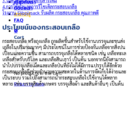
3.ไม่ควรจัดเก็บใกล้กับสารเคมี
เกี่ยวกับเรา
4.การใช้ซ้ำและการรีไซเคิลกระสอบเกลือ
ติดต่อเรา
โรงงาน SVpolysack รับผลิต กระสอบเกลือ คุณภาพดี
สาระน่ารู้
FAQ
ประโยชน์ของกระสอบเกลือ
0
Cart
กระสอบเกลือ หรือถุงเกลือ ถูกผลิตขึ้นสำหรับใช้งานบรรจุและขนส่ง
เกลือในปริมาณมากๆ มีประโยชน์ในการช่วยป้องกันเกลือจากสิ่งปน
เปื้อนและความชื้น สามารถบรรจุเกลือได้หลายชนิด เช่น เกลือทะเล
เกลือสำหรับบริโภค และเกลือสินเธาว์ เป็นต้น นอกจากนี้ยังสามารถ
นำไปบรรจุเกลือเม็ดและเกลือป่นที่ยังไม่ได้มีการแปรรูปได้อีกด้วย
กระสอบเกลือจึงช่วยอำนวยความสะดวกในด้านการจัดเก็บได้ง่ายและ
No products in the cart.
เป็นระบบ รวมไปถึงสามารถนำกระสอบเกลือไปใช้งานได้หลาก
Return to shop
หลาย เช่น บรรจุสินค้าเกษตร บรรจุเสื้อผ้า และสินค้าอื่นๆ เป็นต้น