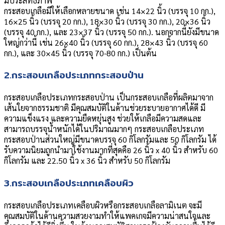
มีประสิทธิภาพ
กระสอบเกลือมีให้เลือกหลายขนาด เช่น 14×22 นิ้ว (บรรจุ 10 กก.),
16×25 นิ้ว (บรรจุ 20 กก.), 18×30 นิ้ว (บรรจุ 30 กก.), 20×36 นิ้ว
(บรรจุ 40 กก.), และ 23×37 นิ้ว (บรรจุ 50 กก.). นอกจากนี้ยังมีขนาด
ใหญ่กว่านี้ เช่น 26×40 นิ้ว (บรรจุ 60 กก.), 28×43 นิ้ว (บรรจุ 60
กก.), และ 30×45 นิ้ว (บรรจุ 70-80 กก.) เป็นต้น
2.กระสอบเกลือประเภทกระสอบป่าน
กระสอบเกลือประเภทกระสอบป่าน เป็นกระสอบเกลือที่ผลิตมาจาก
เส้นใยจากธรรมชาติ มีคุณสมบัติในด้านช่วยระบายอากาศได้ดี มี
ความแข็งแรง และความยืดหยุ่นสูง ช่วยให้เกลือมีความสดและ
สามารถบรรจุน้ำหนักได้ในปริมาณมากๆ กระสอบเกลือประเภท
กระสอบป่านส่วนใหญ่มีขนาดบรรจุ 60 กิโลกรัมและ 50 กิโลกรัม ได้
รับความนิยมถูกนำมาใช้งานมากที่สุดคือ 26 นิ้ว x 40 นิ้ว สำหรับ 60
กิโลกรัม และ 22.50 นิ้ว x 36 นิ้ว สำหรับ 50 กิโลกรัม
3.กระสอบเกลือประเภทเคลือบผิว
กระสอบเกลือประเภทเคลือบผิวหรือกระสอบเกลือลามิเนต จะมี
คุณสมบัติในด้านความสวยงามทำให้แพคเกจมีความน่าสนใจและ