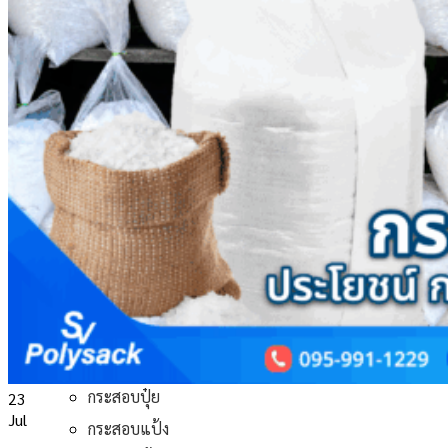
กระสอบข้าวสาร
กระสอบข้าวเปลือก
กระสอบข้าวโพด
กระสอบถั่วเหลือง/ถั่วเขียว
กระสอบเมล็ดพันธ์
กระสอบอาหารสัตว์
อุตสาหกรรม
กระสอบปูน
กระสอบดิน
กระสอบทราย
กระสอบปุ๋ย
23
Jul
กระสอบแป้ง