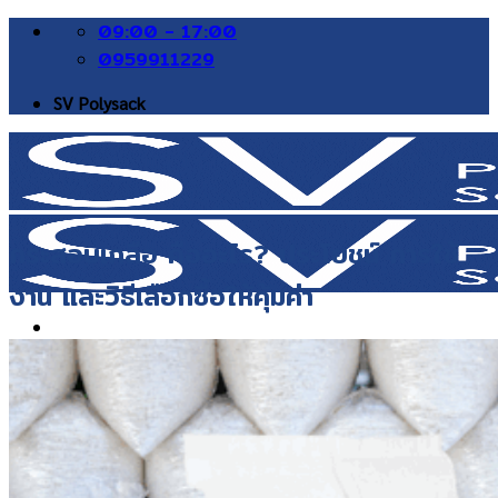
Skip
09:00 - 17:00
to
0959911229
content
SV Polysack
กระสอบเกลือ คืออะไร? ประโยชน์ การใช้
งาน และวิธีเลือกซื้อให้คุ้มค่า
หน้าแรก
กระสอบพลาสติก
สินค้าของเรา
สินค้าเกษตร