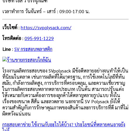
บริษัท เอส วี บรรจุภัณฑ์
เวลาทำการ วันจันทร์ – เสาร์ : 09:00-17:00 น.
เว็บไซต์
:
https://svpolysack.com/
โทรติดต่อ
:
095-991-1229
Line
:
SV กระสอบพลาสติก
โรงงานผลิตกระสอบของ SVpolysack มีข้อดีหลายอย่างจนทำให้เป็น
ที่นิยมในตลาด เช่นการผลิตที่ได้มาตรฐาน, การใช้เทคโนโลยีที่ทัน
สมัย, กำลังการผลิตสูง, การบริการที่ครอบคลุม, และความเชี่ยวชาญ
ในการผลิตกระสอบหลากหลายประเภท เป็นต้น สามารถปรับแต่ง
ให้เหมาะกับความต้องการของลูกค้าได้หลากหลายรูปแบบ ทั้งใน
เรื่องของขนาด สีสัน และลวดลาย นอกจากนี้ SV Polysack ยังให้
ความสำคัญกับการรักษาคุณภาพของสินค้าและการบริการที่ดี มาที่ไม่
ผิดหวังแน่นอน
กระสอบตาข่าย ใช้งานกับอะไรได้บ้าง? ประโยชน์ที่หลายคนอาจยัง
ไม่รู้